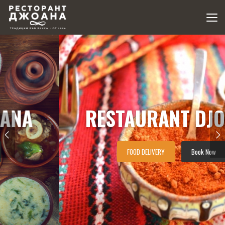
NA
RESTAURANT DJOA
FOOD DELIVERY
Book Now